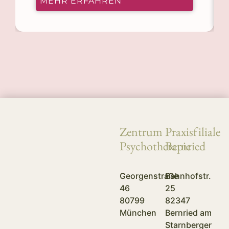
MEHR ERFAHREN
Zentrum
Praxisfiliale
Psychotherapie
Bernried
Georgenstraße
Bahnhofstr.
46
25
80799
82347
München
Bernried am
Starnberger